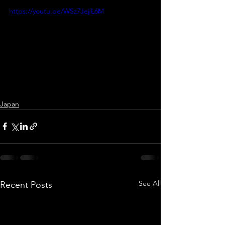
https://youtu.be/WSz7JejlL6M
Japan
See All
Recent Posts