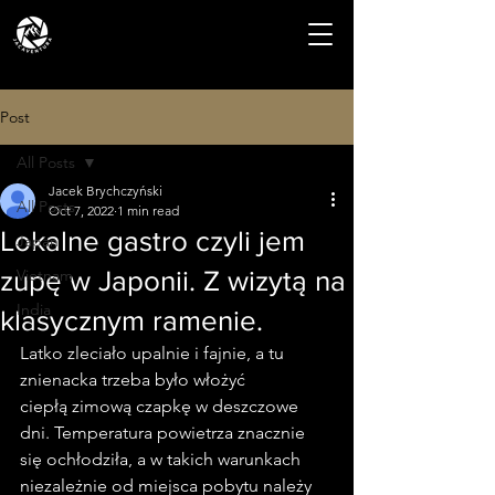
Post
All Posts
Jacek Brychczyński
All Posts
Oct 7, 2022
1 min read
Lokalne gastro czyli jem
Japan
zupę w Japonii. Z wizytą na
Vietnam
India
klasycznym ramenie.
Latko zleciało upalnie i fajnie, a tu 
znienacka trzeba było włożyć 
ciepłą zimową czapkę w deszczowe 
dni. Temperatura powietrza znacznie 
się ochłodziła, a w takich warunkach 
niezależnie od miejsca pobytu należy 